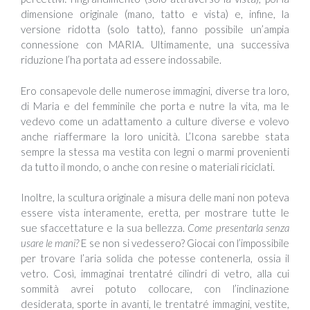
dimensione originale (mano, tatto e vista) e, infine, la
versione ridotta (solo tatto), fanno possibile un’ampia
connessione con MARIA. Ultimamente, una successiva
riduzione l’ha portata ad essere indossabile.
Ero consapevole delle numerose immagini, diverse tra loro,
di Maria e del femminile che porta e nutre la vita, ma le
vedevo come un adattamento a culture diverse e volevo
anche riaffermare la loro unicità. L’Icona sarebbe stata
sempre la stessa ma vestita con legni o marmi provenienti
da tutto il mondo, o anche con resine o materiali riciclati.
Inoltre, la scultura originale a misura delle mani non poteva
essere vista interamente, eretta, per mostrare tutte le
sue sfaccettature e la sua bellezza.
Come presentarla senza
usare le mani?
E se non si vedessero? Giocai con l’impossibile
per trovare l’aria solida che potesse contenerla, ossia il
vetro. Così, immaginai trentatré cilindri di vetro, alla cui
sommità avrei potuto collocare, con l’inclinazione
desiderata, sporte in avanti, le trentatré immagini, vestite,