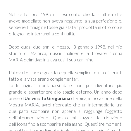
Nel settembre 1995 mi resi conto che la scultura che
avevo modellato non aveva raggiunto la sua perfezione e,
sebbene l’immagine fosse già stata riprodotta in otto copie
di legno, ne interruppi la continuità.
Dopo quasi due anni e mezzo, l’8 gennaio 1998, nel mio
studio di Maiorca, riuscii finalmente a trovare l’Icona
MARIA definitiva: iniziava così il suo cammino.
Potevo toccare e guardare quella semplice forma di cera. Il
tatto e la vista erano complementari.
La Immaginai allontanarsi dalle mani per diventare più
grande e appartenere allo spazio esterno. Un anno dopo
presso l’
Università Gregoriana
di Roma, in occasione della
Mostra MARIA, avrei ricordato che un intermediario tra
due parti scompare non appena si raggiunge l’oggetto
dell’intermediazione. Questo mi suggerì la riduzione
dell’Icona fino a scomparire nella mano. Questi tre momenti
percettivi: l’ingrandimento (solo attraverso la vista), poi la