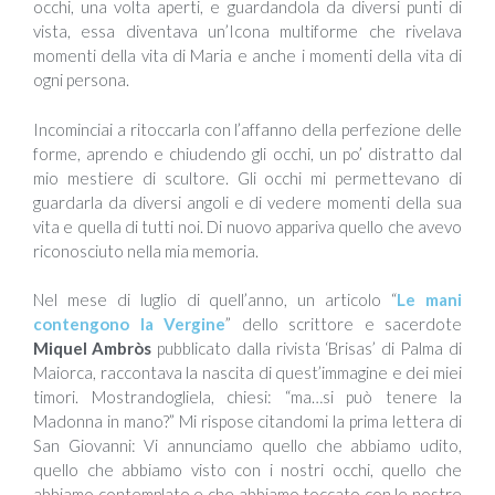
occhi, una volta aperti, e guardandola da diversi punti di
vista, essa diventava un’Icona multiforme che rivelava
momenti della vita di Maria e anche i momenti della vita di
ogni persona.
Incominciai a ritoccarla con l’affanno della perfezione delle
forme, aprendo e chiudendo gli occhi, un po’ distratto dal
mio mestiere di scultore. Gli occhi mi permettevano di
guardarla da diversi angoli e di vedere momenti della sua
vita e quella di tutti noi. Di nuovo appariva quello che avevo
riconosciuto nella mia memoria.
Nel mese di luglio di quell’anno, un articolo “
Le mani
contengono la Vergine
” dello scrittore e sacerdote
Miquel Ambròs
pubblicato dalla rivista ‘Brisas’ di Palma di
Maiorca, raccontava la nascita di quest’immagine e dei miei
timori. Mostrandogliela, chiesi: “ma…si può tenere la
Madonna in mano?” Mi rispose citandomi la prima lettera di
San Giovanni: Vi annunciamo quello che abbiamo udito,
quello che abbiamo visto con i nostri occhi, quello che
abbiamo contemplato e che abbiamo toccato con le nostre