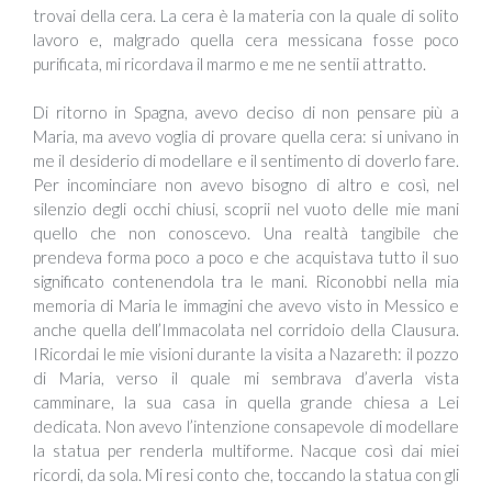
trovai della cera. La cera è la materia con la quale di solito
lavoro e, malgrado quella cera messicana fosse poco
purificata, mi ricordava il marmo e me ne sentii attratto.
Di ritorno in Spagna, avevo deciso di non pensare più a
Maria, ma avevo voglia di provare quella cera: si univano in
me il desiderio di modellare e il sentimento di doverlo fare.
Per incominciare non avevo bisogno di altro e così, nel
silenzio degli occhi chiusi, scoprii nel vuoto delle mie mani
quello che non conoscevo. Una realtà tangibile che
prendeva forma poco a poco e che acquistava tutto il suo
significato contenendola tra le mani. Riconobbi nella mia
memoria di Maria le immagini che avevo visto in Messico e
anche quella dell’Immacolata nel corridoio della Clausura.
IRicordai le mie visioni durante la visita a Nazareth: il pozzo
di Maria, verso il quale mi sembrava d’averla vista
camminare, la sua casa in quella grande chiesa a Lei
dedicata. Non avevo l’intenzione consapevole di modellare
la statua per renderla multiforme. Nacque così dai miei
ricordi, da sola. Mi resi conto che, toccando la statua con gli